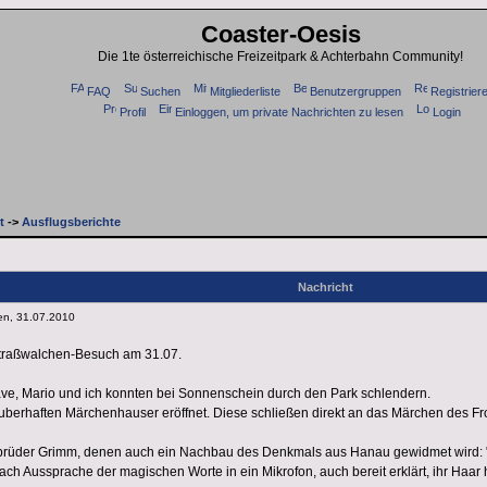
Coaster-Oesis
Die 1te österreichische Freizeitpark & Achterbahn Community!
FAQ
Suchen
Mitgliederliste
Benutzergruppen
Registrier
Profil
Einloggen, um private Nachrichten zu lesen
Login
t
->
Ausflugsberichte
Nachricht
en, 31.07.2010
Straßwalchen-Besuch am 31.07.
ave, Mario und ich konnten bei Sonnenschein durch den Park schlendern.
erhaften Märchenhauser eröffnet. Diese schließen direkt an das Märchen des Fr
ebrüder Grimm, denen auch ein Nachbau des Denkmals aus Hanau gewidmet wird: 
nach Aussprache der magischen Worte in ein Mikrofon, auch bereit erklärt, ihr Haar