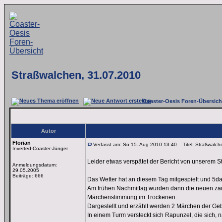
Straßwalchen, 31.07.2010
Coaster-Oesis Foren-Übersich
Autor
Florian
Verfasst am: So 15. Aug 2010 13:40
Titel: Straßwalch
Inverted-Coaster-Jünger
Leider etwas verspätet der Bericht von unserem 
Anmeldungsdatum:
29.05.2005
Beiträge: 666
Das Wetter hat an diesem Tag mitgespielt und 5d
Am frühen Nachmittag wurden dann die neuen zaub
Märchenstimmung im Trockenen.
Dargestellt und erzählt werden 2 Märchen der G
In einem Turm versteckt sich Rapunzel, die sich, 