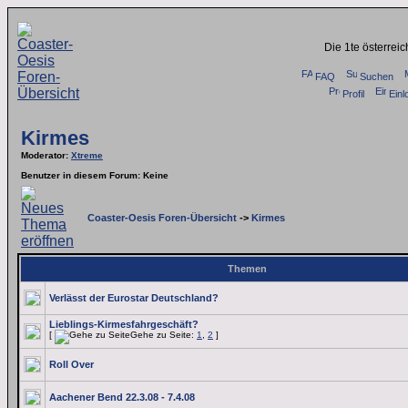
Die 1te österrei
FAQ
Suchen
Profil
Einl
Kirmes
Moderator
:
Xtreme
Benutzer in diesem Forum: Keine
Coaster-Oesis Foren-Übersicht
->
Kirmes
Themen
Verlässt der Eurostar Deutschland?
Lieblings-Kirmesfahrgeschäft?
[
Gehe zu Seite:
1
,
2
]
Roll Over
Aachener Bend 22.3.08 - 7.4.08