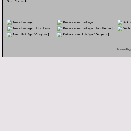
Seite
1
von
4
Neue Beiträge
Keine neuen Beiträge
Ankü
Neue Beiträge [ Top-Thema ]
Keine neuen Beiträge [ Top-Thema ]
Wicht
Neue Beiträge [ Gesperrt ]
Keine neuen Beiträge [ Gesperrt ]
Powered by