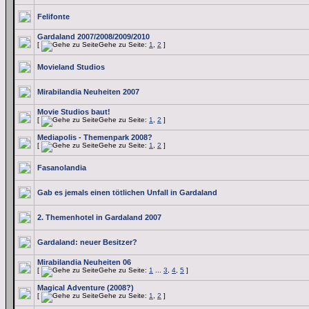
Felifonte
Gardaland 2007/2008/2009/2010
[
Gehe zu Seite:
1
,
2
]
Movieland Studios
Mirabilandia Neuheiten 2007
Movie Studios baut!
[
Gehe zu Seite:
1
,
2
]
Mediapolis - Themenpark 2008?
[
Gehe zu Seite:
1
,
2
]
Fasanolandia
Gab es jemals einen tötlichen Unfall in Gardaland
2. Themenhotel in Gardaland 2007
Gardaland: neuer Besitzer?
Mirabilandia Neuheiten 06
[
Gehe zu Seite:
1
...
3
,
4
,
5
]
Magical Adventure (2008?)
[
Gehe zu Seite:
1
,
2
]