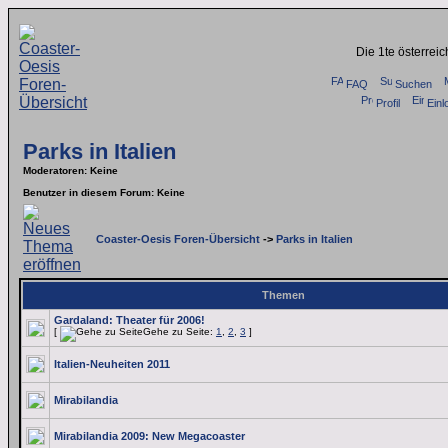
Die 1te österrei
FAQ
Suchen
Profil
Einl
Parks in Italien
Moderatoren
: Keine
Benutzer in diesem Forum: Keine
Coaster-Oesis Foren-Übersicht
->
Parks in Italien
Themen
Gardaland: Theater für 2006!
[
Gehe zu Seite:
1
,
2
,
3
]
Italien-Neuheiten 2011
Mirabilandia
Mirabilandia 2009: New Megacoaster