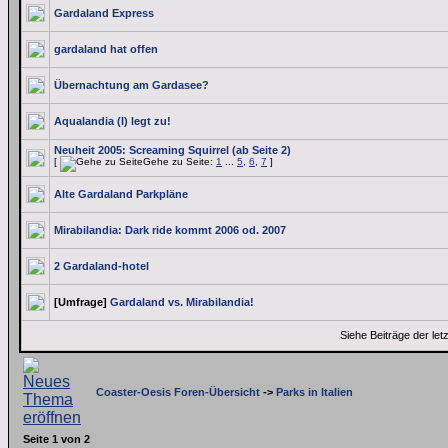
Gardaland Express
gardaland hat offen
Übernachtung am Gardasee?
Aqualandia (I) legt zu!
Neuheit 2005: Screaming Squirrel (ab Seite 2)
[
Gehe zu Seite:
1
...
5
,
6
,
7
]
Alte Gardaland Parkpläne
Mirabilandia: Dark ride kommt 2006 od. 2007
2 Gardaland-hotel
[Umfrage]
Gardaland vs. Mirabilandia!
Siehe Beiträge der let
Coaster-Oesis Foren-Übersicht
->
Parks in Italien
Seite
1
von
2