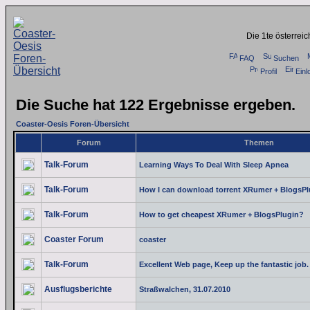
Die 1te österrei
FAQ
Suchen
Profil
Einl
Die Suche hat 122 Ergebnisse ergeben.
Coaster-Oesis Foren-Übersicht
Forum
Themen
Talk-Forum
Learning Ways To Deal With Sleep Apnea
Talk-Forum
How I can download torrent XRumer + BlogsP
Talk-Forum
How to get cheapest XRumer + BlogsPlugin?
Coaster Forum
coaster
Talk-Forum
Excellent Web page, Keep up the fantastic job.
Ausflugsberichte
Straßwalchen, 31.07.2010