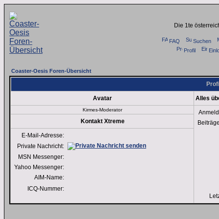
Die 1te österrei
FAQ
Suchen
Profil
Einl
Coaster-Oesis Foren-Übersicht
Prof
Avatar
Alles ü
Kirmes-Moderator
Anmeld
Kontakt Xtreme
Beiträg
E-Mail-Adresse:
Private Nachricht:
MSN Messenger:
Yahoo Messenger:
AIM-Name:
ICQ-Nummer:
Let