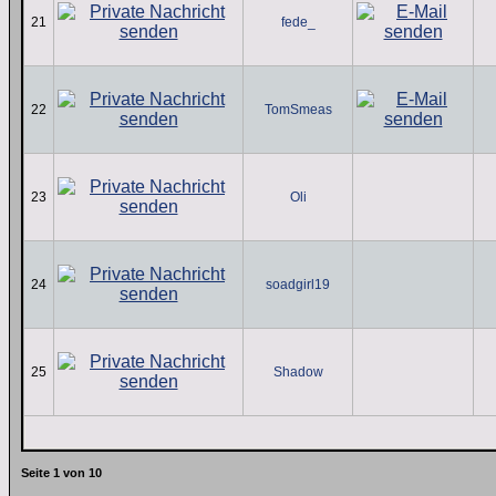
21
fede_
22
TomSmeas
23
Oli
24
soadgirl19
25
Shadow
Seite
1
von
10