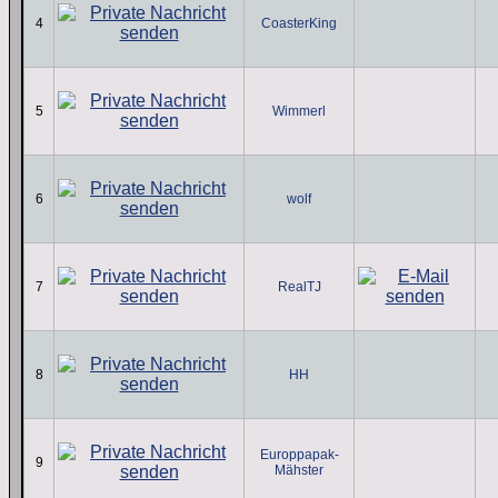
4
CoasterKing
5
Wimmerl
6
wolf
7
RealTJ
8
HH
Europpapak-
9
Mähster