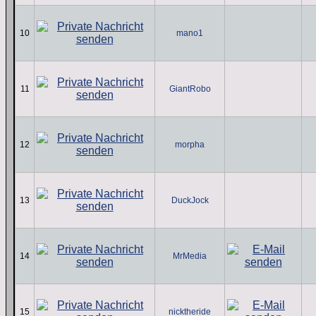
10
mano1
11
GiantRobo
12
morpha
13
DuckJock
14
MrMedia
15
nicktheride