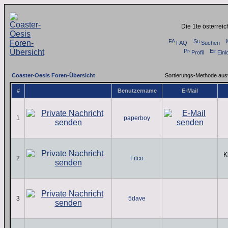
Die 1te österrei
FAQ
Suchen
Profil
Einl
Coaster-Oesis Foren-Übersicht
Sortierungs-Methode au
#
Benutzername
E-Mail
1
paperboy
K
2
Filco
3
5dave