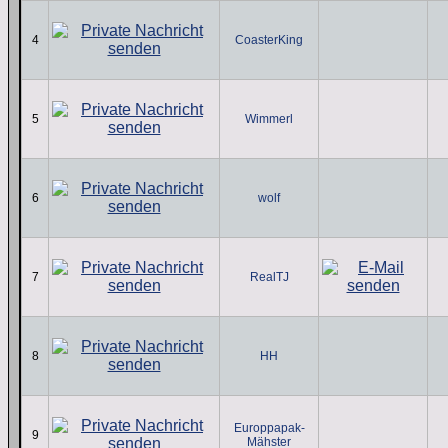
4
CoasterKing
5
Wimmerl
6
wolf
7
RealTJ
8
HH
Europpapak-
9
Mähster