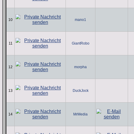
10
mano1
11
GiantRobo
12
morpha
13
DuckJock
14
MrMedia