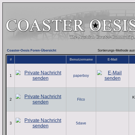
Coaster-Oesis Foren-Übersicht
Sortierungs-Methode au
#
Benutzername
E-Mail
1
paperboy
K
2
Filco
3
5dave