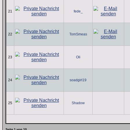
21
fede_
22
TomSmeas
23
Oli
24
soadgirl19
25
Shadow
Seite
1
von
10