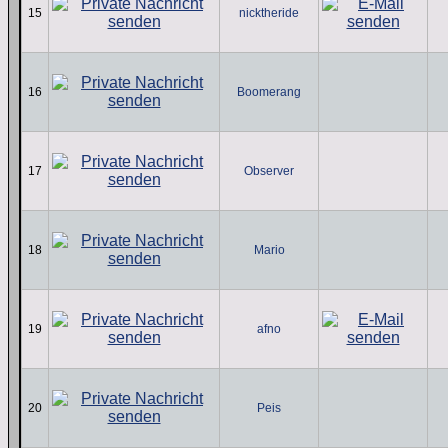
15
nicktheride
16
Boomerang
17
Observer
18
Mario
19
afno
20
Peis