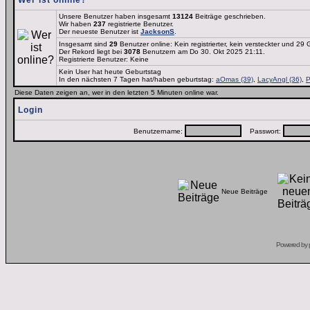
Wer ist online?
Unsere Benutzer haben insgesamt
13124
Beiträge geschrieben.
Wir haben
237
registrierte Benutzer.
Der neueste Benutzer ist
JacksonS
.
Insgesamt sind
29
Benutzer online: Kein registrierter, kein versteckter und 29
Der Rekord liegt bei
3078
Benutzern am Do 30. Okt 2025 21:11.
Registrierte Benutzer: Keine
Kein User hat heute Geburtstag
In den nächsten 7 Tagen hat/haben geburtstag:
aOmas (39)
,
LacyAngl (36)
,
P
Diese Daten zeigen an, wer in den letzten 5 Minuten online war.
Login
Benutzername:
Passwort:
Neue Beiträge
Powered by