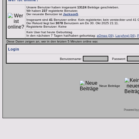
Wer ist online?
Unsere Benutzer haben insgesamt
13124
Beiträge geschrieben.
Wir haben
237
registrierte Benutzer.
Der neueste Benutzer ist
JacksonS
.
Insgesamt sind
41
Benutzer online: Kein registrierter, kein versteckter und 41
Der Rekord liegt bei
3078
Benutzern am Do 30. Okt 2025 21:11.
Registrierte Benutzer: Keine
Kein User hat heute Geburtstag
In den nächsten 7 Tagen hat/haben geburtstag:
aOmas (39)
,
LacyAngl (36)
,
P
Diese Daten zeigen an, wer in den letzten 5 Minuten online war.
Login
Benutzername:
Passwort:
Neue Beiträge
Powered by