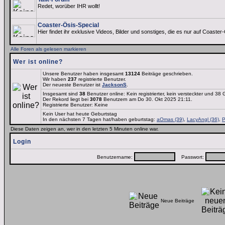
Redet, worüber IHR wollt!
Coaster-Ösis-Special
Hier findet ihr exklusive Videos, Bilder und sonstiges, die es nur auf Coaster-
Alle Foren als gelesen markieren
Wer ist online?
Unsere Benutzer haben insgesamt
13124
Beiträge geschrieben.
Wir haben
237
registrierte Benutzer.
Der neueste Benutzer ist
JacksonS
.
Insgesamt sind
38
Benutzer online: Kein registrierter, kein versteckter und 38
Der Rekord liegt bei
3078
Benutzern am Do 30. Okt 2025 21:11.
Registrierte Benutzer: Keine
Kein User hat heute Geburtstag
In den nächsten 7 Tagen hat/haben geburtstag:
aOmas (39)
,
LacyAngl (36)
,
P
Diese Daten zeigen an, wer in den letzten 5 Minuten online war.
Login
Benutzername:
Passwort:
Neue Beiträge