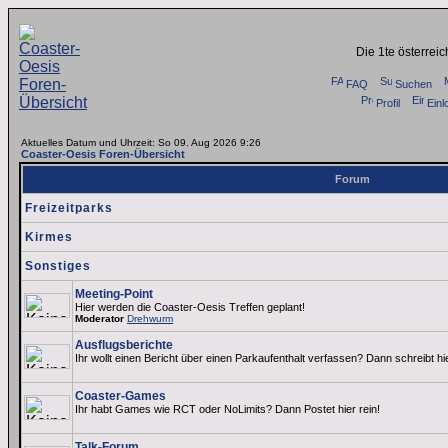
Die 1te österrei
FAQ
Suchen
Profil
Einl
Aktuelles Datum und Uhrzeit: So 09. Aug 2026 9:26
Coaster-Oesis Foren-Übersicht
Forum
Freizeitparks
Kirmes
Sonstiges
Meeting-Point
Hier werden die Coaster-Oesis Treffen geplant!
Moderator
Drehwurm
Ausflugsberichte
Ihr wollt einen Bericht über einen Parkaufenthalt verfassen? Dann schreibt hi
Coaster-Games
Ihr habt Games wie RCT oder NoLimits? Dann Postet hier rein!
Talk-Forum