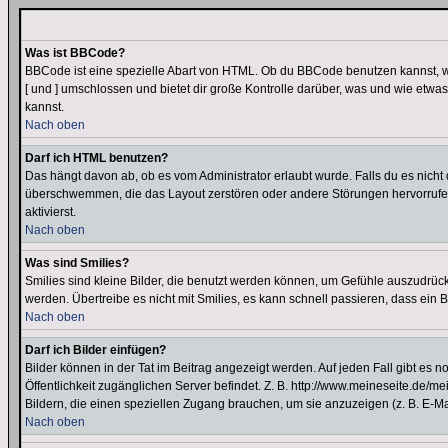
Was ist BBCode?
BBCode ist eine spezielle Abart von HTML. Ob du BBCode benutzen kannst, wi
[ und ] umschlossen und bietet dir große Kontrolle darüber, was und wie etwas
kannst.
Nach oben
Darf ich HTML benutzen?
Das hängt davon ab, ob es vom Administrator erlaubt wurde. Falls du es nicht 
überschwemmen, die das Layout zerstören oder andere Störungen hervorrufen 
aktivierst.
Nach oben
Was sind Smilies?
Smilies sind kleine Bilder, die benutzt werden können, um Gefühle auszudrücke
werden. Übertreibe es nicht mit Smilies, es kann schnell passieren, dass ein 
Nach oben
Darf ich Bilder einfügen?
Bilder können in der Tat im Beitrag angezeigt werden. Auf jeden Fall gibt es 
Öffentlichkeit zugänglichen Server befindet. Z. B. http://www.meineseite.de/me
Bildern, die einen speziellen Zugang brauchen, um sie anzuzeigen (z. B. E-
Nach oben