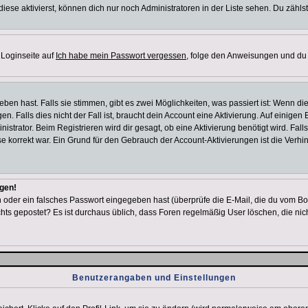
iese aktivierst, können dich nur noch Administratoren in der Liste sehen. Du zählst
 Loginseite auf
Ich habe mein Passwort vergessen
, folge den Anweisungen und du 
en hast. Falls sie stimmen, gibt es zwei Möglichkeiten, was passiert ist: Wenn d
Falls dies nicht der Fall ist, braucht dein Account eine Aktivierung. Auf einigen B
istrator. Beim Registrieren wird dir gesagt, ob eine Aktivierung benötigt wird. Fal
sse korrekt war. Ein Grund für den Gebrauch der Account-Aktivierungen ist die Verh
ggen!
oder ein falsches Passwort eingegeben hast (überprüfe die E-Mail, die du vom Bo
h nichts gepostet? Es ist durchaus üblich, dass Foren regelmäßig User löschen, die
Benutzerangaben und Einstellungen