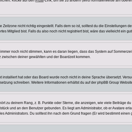
eichert. Klicke auf den
Profil
-Link, um sie zu ändern (wird normalerweise am oberen
itzone nicht richtig eingestellt. Falls dem so ist, solltest du die Einstellungen dei
es Mitglied bist. Falls du also noch nicht registriert bist, wäre das vielleicht ein g
en immer noch nicht stimmen, kann es daran liegen, dass das System auf Sommerzeit
z zwischen deiner gewählten und der Boardzeit kommen.
ht installiert hat oder das Board wurde noch nicht in deine Sprache übersetzt. Ve
Übersetzung schreiben. Weitere Informationen erhältst du auf der phpBB Group Websit
rt zu deinem Rang, z. B. Punkte oder Sterne, die anzeigen, wie viele Beiträge du
elstück und an den Benutzer gebunden. Es liegt am Administrator, ob er Avatare erl
s Administrators. Du solltest ihn nach dem Grund fragen (Er wird bestimmt einen 