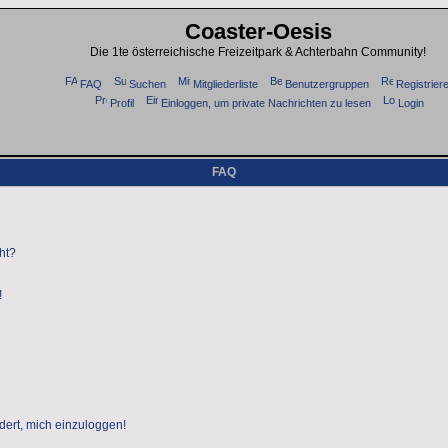
Coaster-Oesis
Die 1te österreichische Freizeitpark & Achterbahn Community!
FAQ
Suchen
Mitgliederliste
Benutzergruppen
Registrier
Profil
Einloggen, um private Nachrichten zu lesen
Login
FAQ
ht?
!
dert, mich einzuloggen!