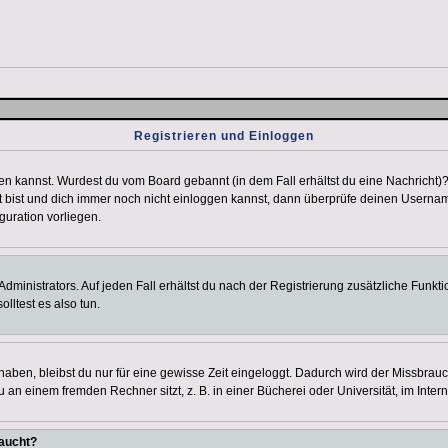
Registrieren und Einloggen
loggen kannst. Wurdest du vom Board gebannt (in dem Fall erhältst du eine Nachrich
t bist und dich immer noch nicht einloggen kannst, dann überprüfe deinen Username
guration vorliegen.
ministrators. Auf jeden Fall erhältst du nach der Registrierung zusätzliche Funktion
lltest es also tun.
 haben, bleibst du nur für eine gewisse Zeit eingeloggt. Dadurch wird der Missbrau
n einem fremden Rechner sitzt, z. B. in einer Bücherei oder Universität, im Intern
taucht?