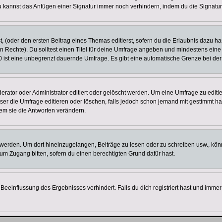
u kannst das Anfügen einer Signatur immer noch verhindern, indem du die Signatur
, (oder den ersten Beitrag eines Themas editierst, sofern du die Erlaubnis dazu has
chen Rechte). Du solltest einen Titel für deine Umfrage angeben und mindestens ein
, 0 ist eine unbegrenzt dauernde Umfrage. Es gibt eine automatische Grenze bei der 
tor oder Administrator editiert oder gelöscht werden. Um eine Umfrage zu editier
 die Umfrage editieren oder löschen, falls jedoch schon jemand mit gestimmt hat
em sie die Antworten verändern.
rden. Um dort hineinzugelangen, Beiträge zu lesen oder zu schreiben usw., könn
 um Zugang bitten, sofern du einen berechtigten Grund dafür hast.
einflussung des Ergebnisses verhindert. Falls du dich registriert hast und immer 