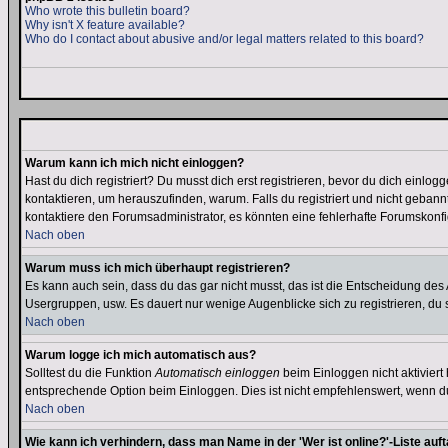
Who wrote this bulletin board?
Why isn't X feature available?
Who do I contact about abusive and/or legal matters related to this board?
Warum kann ich mich nicht einloggen?
Hast du dich registriert? Du musst dich erst registrieren, bevor du dich ein
kontaktieren, um herauszufinden, warum. Falls du registriert und nicht gebann
kontaktiere den Forumsadministrator, es könnten eine fehlerhafte Forumskonfi
Nach oben
Warum muss ich mich überhaupt registrieren?
Es kann auch sein, dass du das gar nicht musst, das ist die Entscheidung des Ad
Usergruppen, usw. Es dauert nur wenige Augenblicke sich zu registrieren, du so
Nach oben
Warum logge ich mich automatisch aus?
Solltest du die Funktion
Automatisch einloggen
beim Einloggen nicht aktiviert
entsprechende Option beim Einloggen. Dies ist nicht empfehlenswert, wenn du a
Nach oben
Wie kann ich verhindern, dass man Name in der 'Wer ist online?'-Liste auf