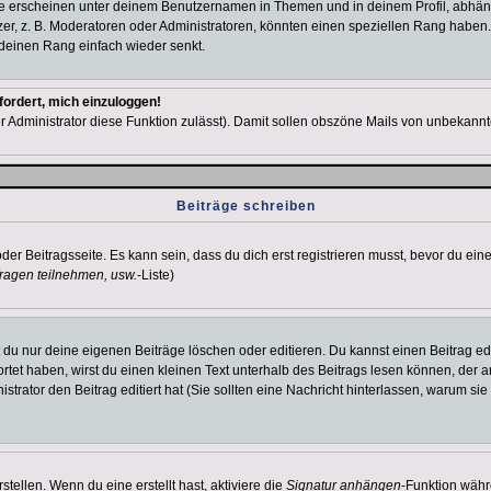
e erscheinen unter deinem Benutzernamen in Themen und in deinem Profil, abhän
r, z. B. Moderatoren oder Administratoren, könnten einen speziellen Rang haben. 
r deinen Rang einfach wieder senkt.
fordert, mich einzuloggen!
der Administrator diese Funktion zulässt). Damit sollen obszöne Mails von unbeka
Beiträge schreiben
der Beitragsseite. Es kann sein, dass du dich erst registrieren musst, bevor du e
ragen teilnehmen, usw.
-Liste)
du nur deine eigenen Beiträge löschen oder editieren. Du kannst einen Beitrag edi
ortet haben, wirst du einen kleinen Text unterhalb des Beitrags lesen können, der 
nistrator den Beitrag editiert hat (Sie sollten eine Nachricht hinterlassen, warum s
tellen. Wenn du eine erstellt hast, aktiviere die
Signatur anhängen
-Funktion währ