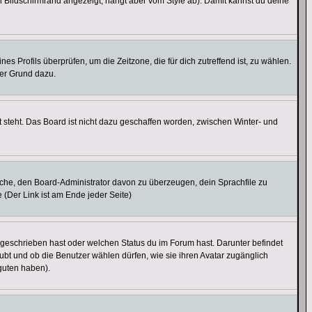
 Bildschirmrand angezeigt, hängt aber vom Style ab). Damit kannst du deine
nes Profils überprüfen, um die Zeitzone, die für dich zutreffend ist, zu wählen.
uter Grund dazu.
 steht. Das Board ist nicht dazu geschaffen worden, zwischen Winter- und
rsuche, den Board-Administrator davon zu überzeugen, dein Sprachfile zu
e (Der Link ist am Ende jeder Seite)
 geschrieben hast oder welchen Status du im Forum hast. Darunter befindet
aubt und ob die Benutzer wählen dürfen, wie sie ihren Avatar zugänglich
guten haben).