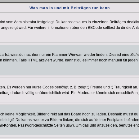
Was man in und mit Beiträgen tun kann
rd vom Administrator festgelegt. Du kannst es auch in einzelnen Beiträgen deakti
 angezeigt wird. Für weitere Informationen über den BBCode solltest du dir die An
darfst, wirst du nachher nur ein Klammer-Wirrwarr wieder finden. Dies ist eine
Sich
könnten. Falls HTML aktiviert wurde, kannst du es immer noch manuell für jeden 
n. Es werden nur kurze Codes benötigt, z. B. zeigt :) Freude und :( Traurigkeit an
Beitrag dadurch völlig unübersichtlich wird. Ein Moderator könnte sich entschließen
noch keine Möglichkeit, Bilder direkt auf das Board hoch zu laden. Deshalb musst d
inbild.gif. Du kannst weder zu Bildern linken, die sich auf deiner Festplatte befind
Mail-Konten, Passwort-geschützte Seiten usw). Um das Bild anzuzeigen, benutze en