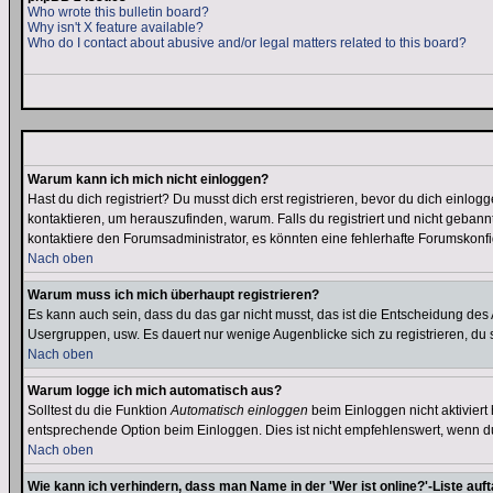
Who wrote this bulletin board?
Why isn't X feature available?
Who do I contact about abusive and/or legal matters related to this board?
Warum kann ich mich nicht einloggen?
Hast du dich registriert? Du musst dich erst registrieren, bevor du dich ein
kontaktieren, um herauszufinden, warum. Falls du registriert und nicht gebann
kontaktiere den Forumsadministrator, es könnten eine fehlerhafte Forumskonfi
Nach oben
Warum muss ich mich überhaupt registrieren?
Es kann auch sein, dass du das gar nicht musst, das ist die Entscheidung des Ad
Usergruppen, usw. Es dauert nur wenige Augenblicke sich zu registrieren, du so
Nach oben
Warum logge ich mich automatisch aus?
Solltest du die Funktion
Automatisch einloggen
beim Einloggen nicht aktiviert
entsprechende Option beim Einloggen. Dies ist nicht empfehlenswert, wenn du a
Nach oben
Wie kann ich verhindern, dass man Name in der 'Wer ist online?'-Liste auf