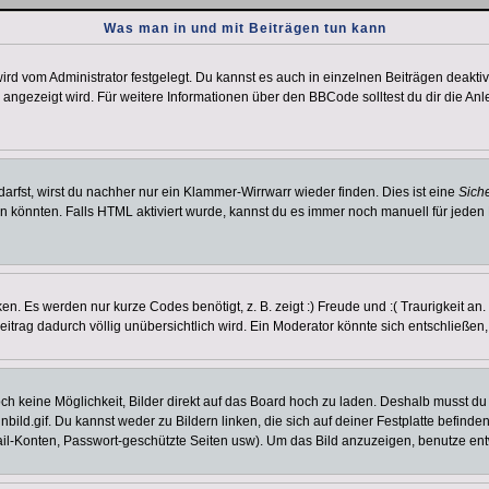
Was man in und mit Beiträgen tun kann
rd vom Administrator festgelegt. Du kannst es auch in einzelnen Beiträgen deakti
 angezeigt wird. Für weitere Informationen über den BBCode solltest du dir die An
darfst, wirst du nachher nur ein Klammer-Wirrwarr wieder finden. Dies ist eine
Sich
könnten. Falls HTML aktiviert wurde, kannst du es immer noch manuell für jeden 
n. Es werden nur kurze Codes benötigt, z. B. zeigt :) Freude und :( Traurigkeit an
Beitrag dadurch völlig unübersichtlich wird. Ein Moderator könnte sich entschließen
noch keine Möglichkeit, Bilder direkt auf das Board hoch zu laden. Deshalb musst d
inbild.gif. Du kannst weder zu Bildern linken, die sich auf deiner Festplatte befind
Mail-Konten, Passwort-geschützte Seiten usw). Um das Bild anzuzeigen, benutze en