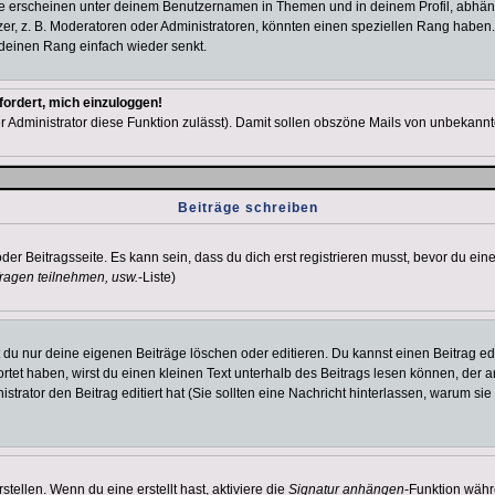
e erscheinen unter deinem Benutzernamen in Themen und in deinem Profil, abhän
r, z. B. Moderatoren oder Administratoren, könnten einen speziellen Rang haben. 
r deinen Rang einfach wieder senkt.
fordert, mich einzuloggen!
der Administrator diese Funktion zulässt). Damit sollen obszöne Mails von unbeka
Beiträge schreiben
der Beitragsseite. Es kann sein, dass du dich erst registrieren musst, bevor du e
ragen teilnehmen, usw.
-Liste)
du nur deine eigenen Beiträge löschen oder editieren. Du kannst einen Beitrag edi
ortet haben, wirst du einen kleinen Text unterhalb des Beitrags lesen können, der 
nistrator den Beitrag editiert hat (Sie sollten eine Nachricht hinterlassen, warum s
tellen. Wenn du eine erstellt hast, aktiviere die
Signatur anhängen
-Funktion währ