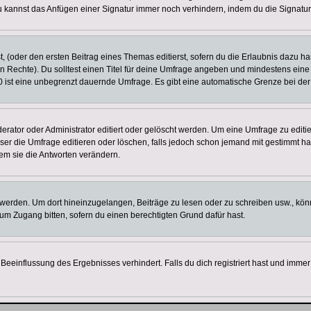
u kannst das Anfügen einer Signatur immer noch verhindern, indem du die Signatur
, (oder den ersten Beitrag eines Themas editierst, sofern du die Erlaubnis dazu has
chen Rechte). Du solltest einen Titel für deine Umfrage angeben und mindestens ein
, 0 ist eine unbegrenzt dauernde Umfrage. Es gibt eine automatische Grenze bei der 
tor oder Administrator editiert oder gelöscht werden. Um eine Umfrage zu editier
 die Umfrage editieren oder löschen, falls jedoch schon jemand mit gestimmt hat
em sie die Antworten verändern.
rden. Um dort hineinzugelangen, Beiträge zu lesen oder zu schreiben usw., könn
 um Zugang bitten, sofern du einen berechtigten Grund dafür hast.
einflussung des Ergebnisses verhindert. Falls du dich registriert hast und immer 