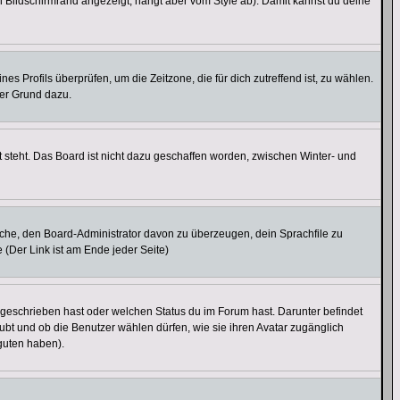
 Bildschirmrand angezeigt, hängt aber vom Style ab). Damit kannst du deine
nes Profils überprüfen, um die Zeitzone, die für dich zutreffend ist, zu wählen.
uter Grund dazu.
 steht. Das Board ist nicht dazu geschaffen worden, zwischen Winter- und
rsuche, den Board-Administrator davon zu überzeugen, dein Sprachfile zu
e (Der Link ist am Ende jeder Seite)
 geschrieben hast oder welchen Status du im Forum hast. Darunter befindet
aubt und ob die Benutzer wählen dürfen, wie sie ihren Avatar zugänglich
guten haben).