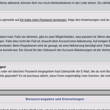
iese aktivierst, können dich nur noch Administratoren in der Liste sehen. Du zählst
 Loginseite auf
Ich habe mein Passwort vergessen
, folge den Anweisungen und du 
en hast. Falls sie stimmen, gibt es zwei Möglichkeiten, was passiert ist: Wenn d
Falls dies nicht der Fall ist, braucht dein Account eine Aktivierung. Auf einigen B
istrator. Beim Registrieren wird dir gesagt, ob eine Aktivierung benötigt wird. Fal
sse korrekt war. Ein Grund für den Gebrauch der Account-Aktivierungen ist die Verh
ggen!
oder ein falsches Passwort eingegeben hast (überprüfe die E-Mail, die du vom Bo
h nichts gepostet? Es ist durchaus üblich, dass Foren regelmäßig User löschen, die
Benutzerangaben und Einstellungen