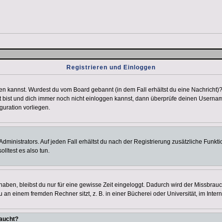
Registrieren und Einloggen
loggen kannst. Wurdest du vom Board gebannt (in dem Fall erhältst du eine Nachrich
t bist und dich immer noch nicht einloggen kannst, dann überprüfe deinen Username
guration vorliegen.
ministrators. Auf jeden Fall erhältst du nach der Registrierung zusätzliche Funktion
lltest es also tun.
 haben, bleibst du nur für eine gewisse Zeit eingeloggt. Dadurch wird der Missbrau
n einem fremden Rechner sitzt, z. B. in einer Bücherei oder Universität, im Intern
taucht?