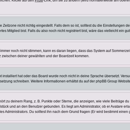
eichert. Klicke auf den
Profil
-Link, um sie zu ändern (wird normalerweise am oberen
itzone nicht richtig eingestellt. Falls dem so ist, solltest du die Einstellungen dei
es Mitglied bist. Falls du also noch nicht registriert bist, wäre das vielleicht ein g
en immer noch nicht stimmen, kann es daran liegen, dass das System auf Sommerzeit
z zwischen deiner gewählten und der Boardzeit kommen.
ht installiert hat oder das Board wurde noch nicht in deine Sprache übersetzt. Ve
Übersetzung schreiben. Weitere Informationen erhältst du auf der phpBB Group Websit
rt zu deinem Rang, z. B. Punkte oder Sterne, die anzeigen, wie viele Beiträge du
elstück und an den Benutzer gebunden. Es liegt am Administrator, ob er Avatare erl
s Administrators. Du solltest ihn nach dem Grund fragen (Er wird bestimmt einen 