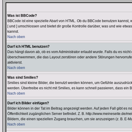
Was ist BBCode?
BBCode ist eine spezielle Abart von HTML. Ob du BBCode benutzen kannst, wi
[ und ] umschlossen und bietet dir große Kontrolle darüber, was und wie etwas
kannst.
Nach oben
Darf ich HTML benutzen?
Das hängt davon ab, ob es vom Administrator erlaubt wurde. Falls du es nicht 
überschwemmen, die das Layout zerstören oder andere Störungen hervorrufen 
aktivierst.
Nach oben
Was sind Smilies?
Smilies sind kleine Bilder, die benutzt werden können, um Gefühle auszudrücke
werden. Übertreibe es nicht mit Smilies, es kann schnell passieren, dass ein 
Nach oben
Darf ich Bilder einfügen?
Bilder können in der Tat im Beitrag angezeigt werden. Auf jeden Fall gibt es 
Öffentlichkeit zugänglichen Server befindet. Z. B. http://www.meineseite.de/me
Bildern, die einen speziellen Zugang brauchen, um sie anzuzeigen (z. B. E-
Nach oben