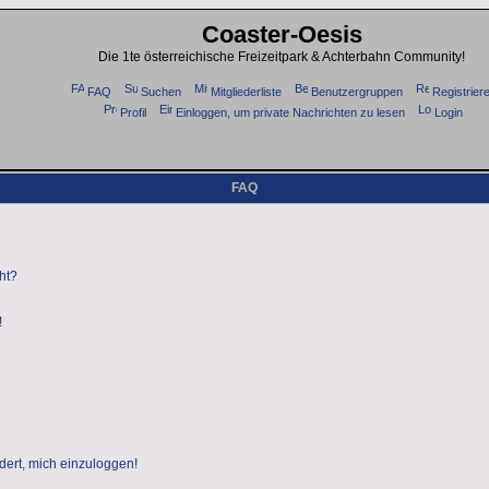
Coaster-Oesis
Die 1te österreichische Freizeitpark & Achterbahn Community!
FAQ
Suchen
Mitgliederliste
Benutzergruppen
Registrier
Profil
Einloggen, um private Nachrichten zu lesen
Login
FAQ
ht?
!
dert, mich einzuloggen!