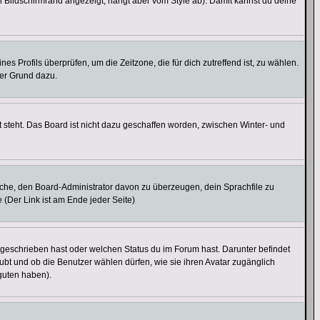
 Bildschirmrand angezeigt, hängt aber vom Style ab). Damit kannst du deine
nes Profils überprüfen, um die Zeitzone, die für dich zutreffend ist, zu wählen.
uter Grund dazu.
 steht. Das Board ist nicht dazu geschaffen worden, zwischen Winter- und
rsuche, den Board-Administrator davon zu überzeugen, dein Sprachfile zu
e (Der Link ist am Ende jeder Seite)
 geschrieben hast oder welchen Status du im Forum hast. Darunter befindet
aubt und ob die Benutzer wählen dürfen, wie sie ihren Avatar zugänglich
guten haben).