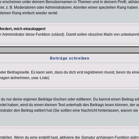
e erscheinen unter deinem Benutzernamen in Themen und in deinem Profil, abhän
r, z. B. Moderatoren oder Administratoren, könnten einen speziellen Rang haben. 
r deinen Rang einfach wieder senkt.
fordert, mich einzuloggen!
der Administrator diese Funktion zulässt). Damit sollen obszöne Mails von unbeka
Beiträge schreiben
der Beitragsseite. Es kann sein, dass du dich erst registrieren musst, bevor du e
ragen teilnehmen, usw.
-Liste)
du nur deine eigenen Beiträge löschen oder editieren. Du kannst einen Beitrag edi
ortet haben, wirst du einen kleinen Text unterhalb des Beitrags lesen können, der 
nistrator den Beitrag editiert hat (Sie sollten eine Nachricht hinterlassen, warum s
tellen. Wenn du eine erstellt hast, aktiviere die
Signatur anhängen
-Funktion währ