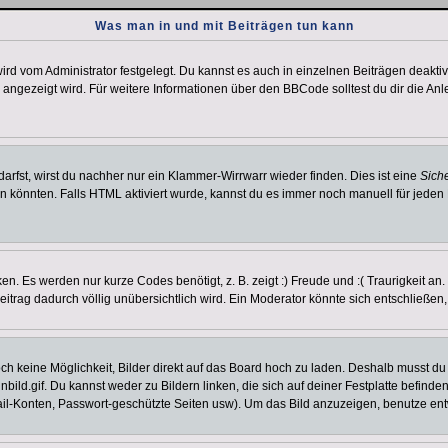
Was man in und mit Beiträgen tun kann
rd vom Administrator festgelegt. Du kannst es auch in einzelnen Beiträgen deakti
 angezeigt wird. Für weitere Informationen über den BBCode solltest du dir die An
darfst, wirst du nachher nur ein Klammer-Wirrwarr wieder finden. Dies ist eine
Sich
könnten. Falls HTML aktiviert wurde, kannst du es immer noch manuell für jeden 
n. Es werden nur kurze Codes benötigt, z. B. zeigt :) Freude und :( Traurigkeit an
Beitrag dadurch völlig unübersichtlich wird. Ein Moderator könnte sich entschließen
noch keine Möglichkeit, Bilder direkt auf das Board hoch zu laden. Deshalb musst d
inbild.gif. Du kannst weder zu Bildern linken, die sich auf deiner Festplatte befind
Mail-Konten, Passwort-geschützte Seiten usw). Um das Bild anzuzeigen, benutze en