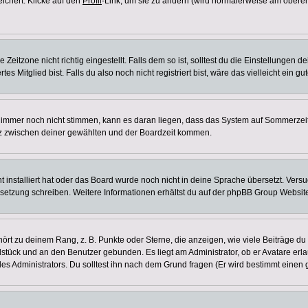
eichert. Klicke auf den
Profil
-Link, um sie zu ändern (wird normalerweise am oberen
itzone nicht richtig eingestellt. Falls dem so ist, solltest du die Einstellungen dei
es Mitglied bist. Falls du also noch nicht registriert bist, wäre das vielleicht ein g
en immer noch nicht stimmen, kann es daran liegen, dass das System auf Sommerzeit
z zwischen deiner gewählten und der Boardzeit kommen.
ht installiert hat oder das Board wurde noch nicht in deine Sprache übersetzt. Ve
Übersetzung schreiben. Weitere Informationen erhältst du auf der phpBB Group Websit
rt zu deinem Rang, z. B. Punkte oder Sterne, die anzeigen, wie viele Beiträge du
elstück und an den Benutzer gebunden. Es liegt am Administrator, ob er Avatare erl
s Administrators. Du solltest ihn nach dem Grund fragen (Er wird bestimmt einen 