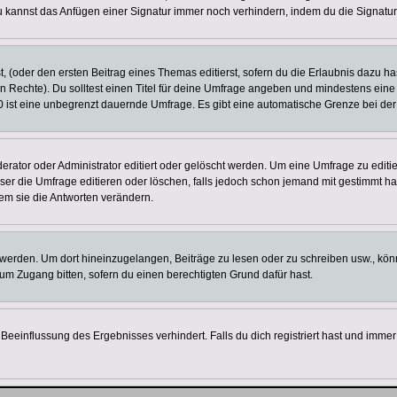
u kannst das Anfügen einer Signatur immer noch verhindern, indem du die Signatur
, (oder den ersten Beitrag eines Themas editierst, sofern du die Erlaubnis dazu has
chen Rechte). Du solltest einen Titel für deine Umfrage angeben und mindestens ein
, 0 ist eine unbegrenzt dauernde Umfrage. Es gibt eine automatische Grenze bei der 
tor oder Administrator editiert oder gelöscht werden. Um eine Umfrage zu editier
 die Umfrage editieren oder löschen, falls jedoch schon jemand mit gestimmt hat
em sie die Antworten verändern.
rden. Um dort hineinzugelangen, Beiträge zu lesen oder zu schreiben usw., könn
 um Zugang bitten, sofern du einen berechtigten Grund dafür hast.
einflussung des Ergebnisses verhindert. Falls du dich registriert hast und immer 