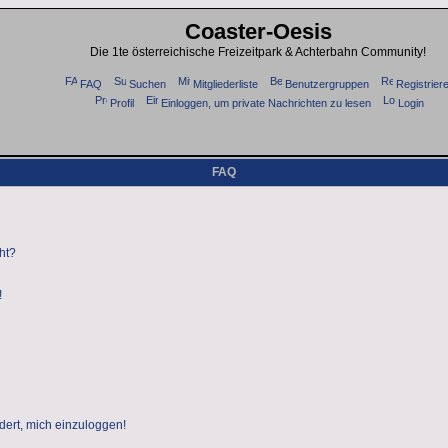
Coaster-Oesis
Die 1te österreichische Freizeitpark & Achterbahn Community!
FAQ
Suchen
Mitgliederliste
Benutzergruppen
Registrier
Profil
Einloggen, um private Nachrichten zu lesen
Login
FAQ
ht?
!
dert, mich einzuloggen!