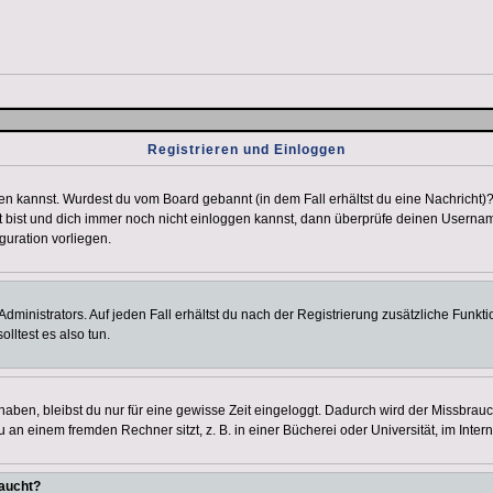
Registrieren und Einloggen
loggen kannst. Wurdest du vom Board gebannt (in dem Fall erhältst du eine Nachrich
t bist und dich immer noch nicht einloggen kannst, dann überprüfe deinen Username
guration vorliegen.
ministrators. Auf jeden Fall erhältst du nach der Registrierung zusätzliche Funktion
lltest es also tun.
 haben, bleibst du nur für eine gewisse Zeit eingeloggt. Dadurch wird der Missbrau
n einem fremden Rechner sitzt, z. B. in einer Bücherei oder Universität, im Intern
taucht?