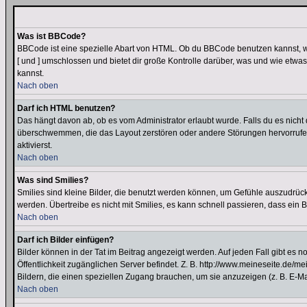
Was ist BBCode?
BBCode ist eine spezielle Abart von HTML. Ob du BBCode benutzen kannst, wi
[ und ] umschlossen und bietet dir große Kontrolle darüber, was und wie etwas
kannst.
Nach oben
Darf ich HTML benutzen?
Das hängt davon ab, ob es vom Administrator erlaubt wurde. Falls du es nicht 
überschwemmen, die das Layout zerstören oder andere Störungen hervorrufen 
aktivierst.
Nach oben
Was sind Smilies?
Smilies sind kleine Bilder, die benutzt werden können, um Gefühle auszudrücke
werden. Übertreibe es nicht mit Smilies, es kann schnell passieren, dass ein 
Nach oben
Darf ich Bilder einfügen?
Bilder können in der Tat im Beitrag angezeigt werden. Auf jeden Fall gibt es 
Öffentlichkeit zugänglichen Server befindet. Z. B. http://www.meineseite.de/me
Bildern, die einen speziellen Zugang brauchen, um sie anzuzeigen (z. B. E-
Nach oben