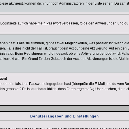
iese aktivierst, können dich nur noch Administratoren in der Liste sehen. Du zählst
 Loginseite auf
Ich habe mein Passwort vergessen
, folge den Anweisungen und du 
en hast. Falls sie stimmen, gibt es zwei Möglichkeiten, was passiert ist: Wenn d
Falls dies nicht der Fall ist, braucht dein Account eine Aktivierung. Auf einigen B
istrator. Beim Registrieren wird dir gesagt, ob eine Aktivierung benötigt wird. Fal
sse korrekt war. Ein Grund für den Gebrauch der Account-Aktivierungen ist die Verh
ggen!
oder ein falsches Passwort eingegeben hast (überprüfe die E-Mail, die du vom Bo
h nichts gepostet? Es ist durchaus üblich, dass Foren regelmäßig User löschen, die
Benutzerangaben und Einstellungen