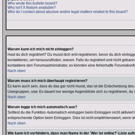
Who wrote this bulletin board?
Why isn't X feature available?
Who do I contact about abusive and/or legal matters related to this board?
Warum kann ich mich nicht einloggen?
Hast du dich registriert? Du musst dich erst registrieren, bevor du dich ein
kontaktieren, um herauszufinden, warum. Falls du registriert und nicht gebann
kontaktiere den Forumsadministrator, es könnten eine fehlerhafte Forumskonfi
Nach oben
Warum muss ich mich überhaupt registrieren?
Es kann auch sein, dass du das gar nicht musst, das ist die Entscheidung des Ad
Usergruppen, usw. Es dauert nur wenige Augenblicke sich zu registrieren, du so
Nach oben
Warum logge ich mich automatisch aus?
Solltest du die Funktion
Automatisch einloggen
beim Einloggen nicht aktiviert
entsprechende Option beim Einloggen. Dies ist nicht empfehlenswert, wenn du a
Nach oben
Wie kann ich verhindern, dass man Name in der 'Wer ist online?'-Liste auf